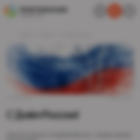
Главная
Новости
С Днём России!
12 июня 2026
Поделиться
С Днём России!
Дорогие друзья, поздравляем вас с нашим общим