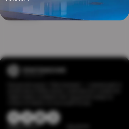
Все новости
Городской курорт «Притяжение» — уникальный по
своим масштабам проект комплексного развития
территории и комфортной городской среды не
только на Урале, но и во всей России.
Сервисы курорта
Притяжение